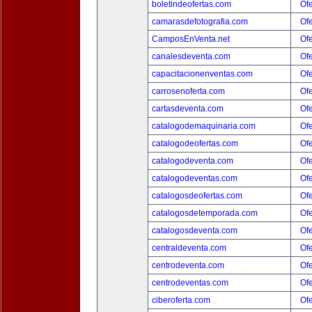
boletindeofertas.com
Ofe
camarasdefotografia.com
Ofe
CamposEnVenta.net
Ofe
canalesdeventa.com
Ofe
capacitacionenventas.com
Ofe
carrosenoferta.com
Ofe
cartasdeventa.com
Ofe
catalogodemaquinaria.com
Ofe
catalogodeofertas.com
Ofe
catalogodeventa.com
Ofe
catalogodeventas.com
Ofe
catalogosdeofertas.com
Ofe
catalogosdetemporada.com
Ofe
catalogosdeventa.com
Ofe
centraldeventa.com
Ofe
centrodeventa.com
Ofe
centrodeventas.com
Ofe
ciberoferta.com
Ofe