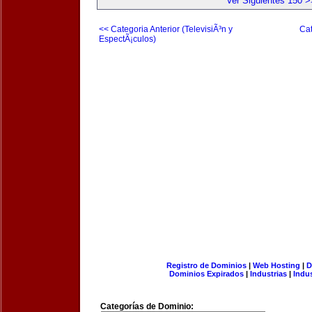
Ver Siguientes 150 >
<< Categoria Anterior (TelevisiÃ³n y
Cat
EspectÃ¡culos)
Registro de Dominios
|
Web Hosting
|
D
Dominios Expirados
|
Industrias
|
Indu
Categorías de Dominio: