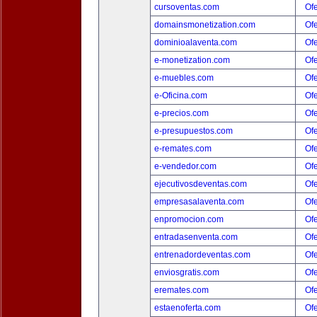
cursoventas.com
Ofe
domainsmonetization.com
Ofe
dominioalaventa.com
Ofe
e-monetization.com
Ofe
e-muebles.com
Ofe
e-Oficina.com
Ofe
e-precios.com
Ofe
e-presupuestos.com
Ofe
e-remates.com
Ofe
e-vendedor.com
Ofe
ejecutivosdeventas.com
Ofe
empresasalaventa.com
Ofe
enpromocion.com
Ofe
entradasenventa.com
Ofe
entrenadordeventas.com
Ofe
enviosgratis.com
Ofe
eremates.com
Ofe
estaenoferta.com
Ofe