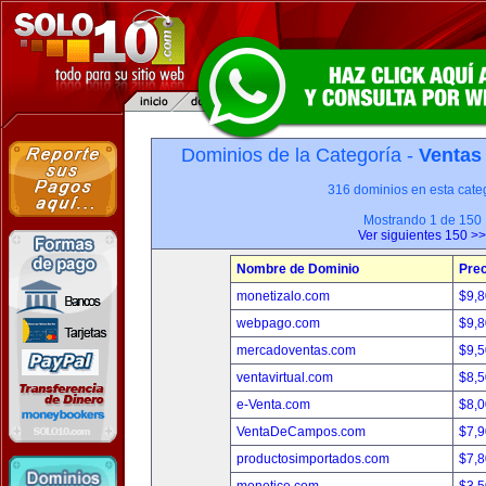
Dominios de la Categoría -
Ventas
316 dominios en esta categ
Mostrando 1 de 150
Ver siguientes 150 >>
Nombre de Dominio
Prec
monetizalo.com
$9,
webpago.com
$9,
mercadoventas.com
$9,
ventavirtual.com
$8,
e-Venta.com
$8,
VentaDeCampos.com
$7,
productosimportados.com
$7,