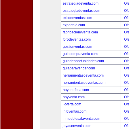
estrategiadeventa.com
Ofe
estrategiadeventas.com
Ofe
exitoenventas.com
Ofe
exportelo.com
Ofe
fabricacionyventa.com
Ofe
forodeventas.com
Ofe
gestionventas.com
Ofe
guiacompraventa.com
Ofe
guiadeoportunidades.com
Ofe
guiaparavender.com
Ofe
herramientasdeventa.com
Ofe
herramientasdeventas.com
Ofe
hoyenoferta.com
Ofe
hoyventa.com
Ofe
i-oferta.com
Ofe
infoventas.com
Ofe
inmueblesalaventa.com
Ofe
joyasenventa.com
Ofe