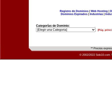
Registro de Dominios
|
Web Hosting
|
D
Dominios Expirados
|
Industrias
|
Indu
Categorías de Dominio:
[Pág. princi
** Precios expre
© 2002/2022 Solo10.com