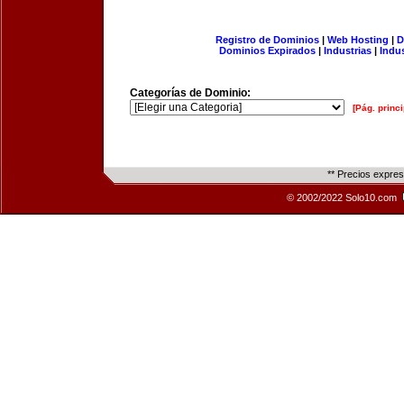
Registro de Dominios
|
Web Hosting
|
D
Dominios Expirados
|
Industrias
|
Indu
Categorías de Dominio:
[Pág. princi
** Precios expre
© 2002/2022 Solo10.com