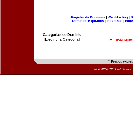
Registro de Dominios
|
Web Hosting
|
D
Dominios Expirados
|
Industrias
|
Indu
Categorías de Dominio:
[Pág. princi
** Precios expre
© 2002/2022 Solo10.com