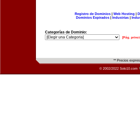
Registro de Dominios
|
Web Hosting
|
D
Dominios Expirados
|
Industrias
|
Indu
Categorías de Dominio:
[Pág. princi
** Precios expre
© 2002/2022 Solo10.com