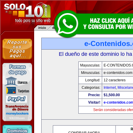
e-Contenidos
El dueño de este dominio lo ha
Mayusculas:
E-CONTENIDOS
Minusculas:
e-contenidos.com
Longitud:
12 caracteres
Categorias:
Internet
,
Miscelane
Precio:
$1,500.00
Visitar!
e-contenidos.co
Serán consideradas ofer
R