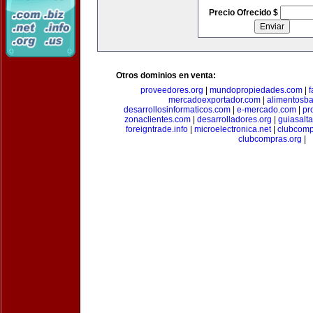
Precio Ofrecido $
Otros dominios en venta:
proveedores.org
|
mundopropiedades.com
|
f
mercadoexportador.com
|
alimentosb
desarrollosinformaticos.com
|
e-mercado.com
|
pr
zonaclientes.com
|
desarrolladores.org
|
guiasalt
foreigntrade.info
|
microelectronica.net
|
clubcom
clubcompras.org
|