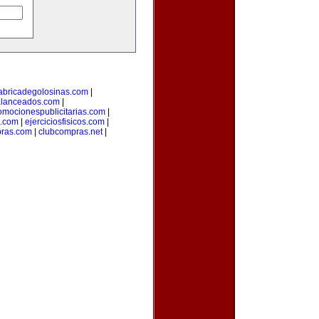
abricadegolosinas.com
|
alanceados.com
|
omocionespublicitarias.com
|
a.com
|
ejerciciosfisicos.com
|
pras.com
|
clubcompras.net
|