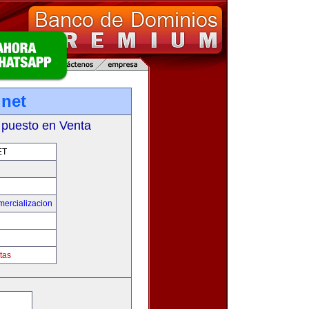
.net
 puesto en Venta
ET
mercializacion
tas