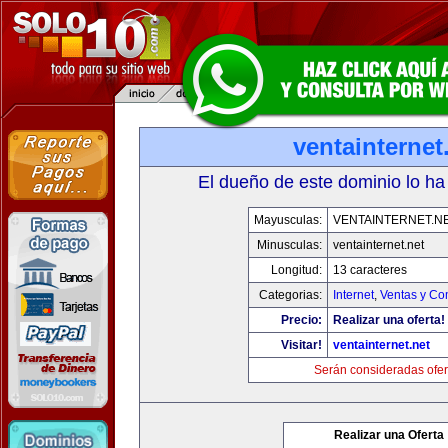
ventainternet
El dueño de este dominio lo ha
Mayusculas:
VENTAINTERNET.N
Minusculas:
ventainternet.net
Longitud:
13 caracteres
Categorias:
Internet
,
Ventas y Co
Precio:
Realizar una oferta!
Visitar!
ventainternet.net
Serán consideradas ofer
Realizar una Oferta