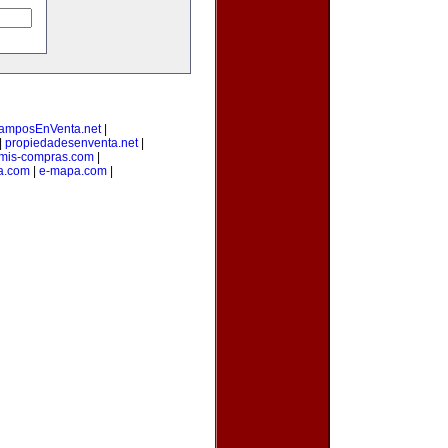
amposEnVenta.net
|
|
propiedadesenventa.net
|
mis-compras.com
|
a.com
|
e-mapa.com
|