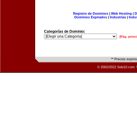
Registro de Dominios
|
Web Hosting
|
D
Dominios Expirados
|
Industrias
|
Indu
Categorías de Dominio:
[Pág. princi
** Precios expre
© 2002/2022 Solo10.com