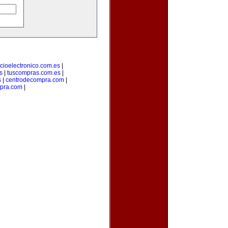
cioelectronico.com.es
|
s
|
tuscompras.com.es
|
s
|
centrodecompra.com
|
mpra.com
|