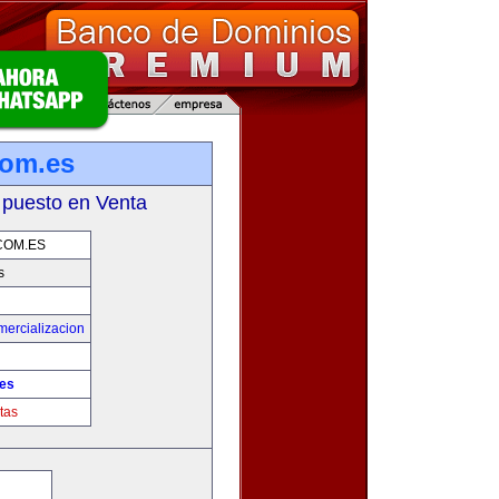
com.es
 puesto en Venta
COM.ES
s
mercializacion
.es
tas