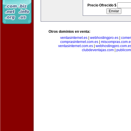
Precio Ofrecido $
Otros dominios en venta:
ventasinternet.es
|
webhostingpro.es
|
comer
comprasinternet.com.es
|
miscompras.com.e
ventasinternet.com.es
|
webhostingpro.com.e
clubdeventajas.com
|
publico