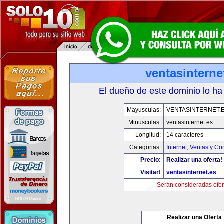
ventasinterne
El dueño de este dominio lo ha
Mayusculas:
VENTASINTERNET.
Minusculas:
ventasinternet.es
Longitud:
14 caracteres
Categorias:
Internet
,
Ventas y Co
Precio:
Realizar una oferta!
Visitar!
ventasinternet.es
Serán consideradas ofer
Realizar una Oferta