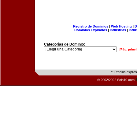
Registro de Dominios
|
Web Hosting
|
D
Dominios Expirados
|
Industrias
|
Indu
Categorías de Dominio:
[Pág. princi
** Precios expre
© 2002/2022 Solo10.com