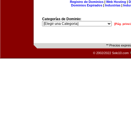
Registro de Dominios
|
Web Hosting
|
D
Dominios Expirados
|
Industrias
|
Indu
Categorías de Dominio:
[Pág. princi
** Precios expre
© 2002/2022 Solo10.com