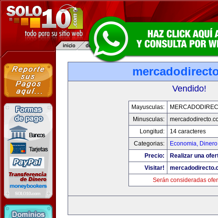
mercadodirect
Vendido!
Mayusculas:
MERCADODIREC
Minusculas:
mercadodirecto.c
Longitud:
14 caracteres
Categorias:
Economia, Dinero
Precio:
Realizar una ofer
Visitar!
mercadodirecto.
Serán consideradas ofer