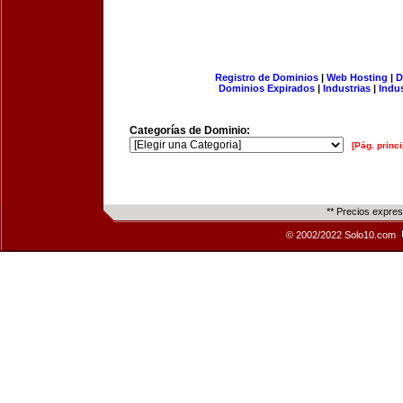
Registro de Dominios
|
Web Hosting
|
D
Dominios Expirados
|
Industrias
|
Indu
Categorías de Dominio:
[Pág. princi
** Precios expre
© 2002/2022 Solo10.com