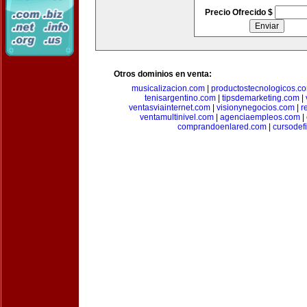
Precio Ofrecido $
Otros dominios en venta:
musicalizacion.com
|
productostecnologicos.c
tenisargentino.com
|
tipsdemarketing.com
|
ventasviainternet.com
|
visionynegocios.com
|
r
ventamultinivel.com
|
agenciaempleos.com
|
comprandoenlared.com
|
cursodef