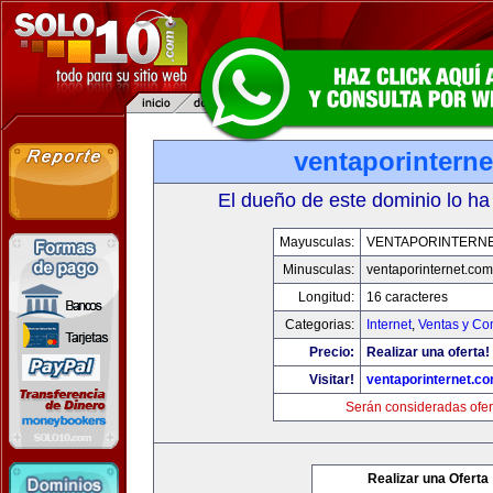
ventaporintern
El dueño de este dominio lo ha
Mayusculas:
VENTAPORINTERN
Minusculas:
ventaporinternet.com
Longitud:
16 caracteres
Categorias:
Internet
,
Ventas y Co
Precio:
Realizar una oferta!
Visitar!
ventaporinternet.c
Serán consideradas ofer
Realizar una Oferta