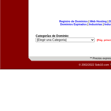
Registro de Dominios
|
Web Hosting
|
D
Dominios Expirados
|
Industrias
|
Indu
Categorías de Dominio:
[Pág. princi
** Precios expre
© 2002/2022 Solo10.com