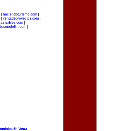
m
|
haciendoturismo.com
|
m
|
ventadeproyectos.com
|
astextiles.com
|
adosmedellin.com
|
ominios En Venta