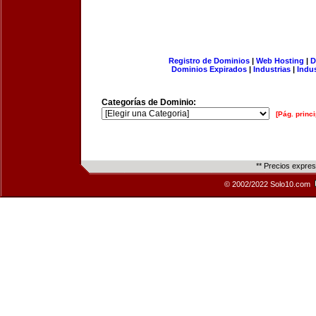
Registro de Dominios
|
Web Hosting
|
D
Dominios Expirados
|
Industrias
|
Indu
Categorías de Dominio:
[Pág. princi
** Precios expre
© 2002/2022 Solo10.com