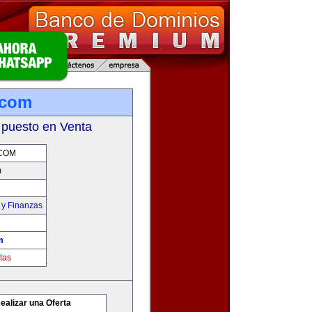
.com
 puesto en Venta
COM
m
 y Finanzas
m
tas
ealizar una Oferta