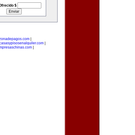
Ofrecido $
zonadepagos.com
|
casasypisosenalquiler.com
|
mpresaschinas.com
|