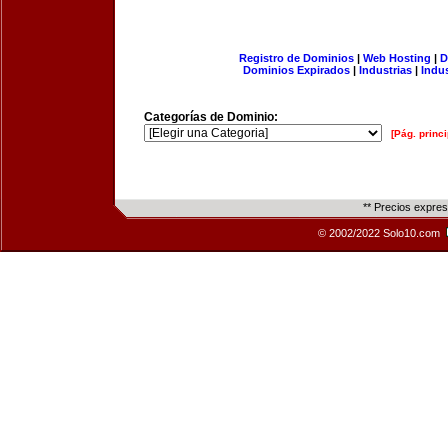
Registro de Dominios
|
Web Hosting
|
D
Dominios Expirados
|
Industrias
|
Indu
Categorías de Dominio:
[Pág. princi
** Precios expre
© 2002/2022 Solo10.com