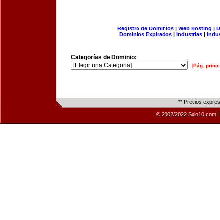
Registro de Dominios
|
Web Hosting
|
D
Dominios Expirados
|
Industrias
|
Indu
Categorías de Dominio:
[Pág. princi
** Precios expre
© 2002/2022 Solo10.com