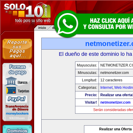
netmonetizer
El dueño de este dominio lo ha
Mayusculas:
NETMONETIZER.C
Minusculas:
netmonetizer.com
Longitud:
12 caracteres
Categorias:
Internet
,
Web Hostin
Precio:
Realizar una oferta
Visitar!
netmonetizer.com
Serán consideradas ofer
Realizar una Oferta