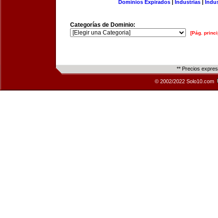
Dominios Expirados
|
Industrias
|
Indu
Categorías de Dominio:
[Pág. princi
** Precios expre
© 2002/2022 Solo10.com