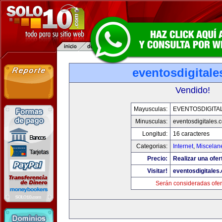
eventosdigital
Vendido!
Mayusculas:
EVENTOSDIGITA
Minusculas:
eventosdigitales.
Longitud:
16 caracteres
Categorias:
Internet
,
Miscelane
Precio:
Realizar una ofer
Visitar!
eventosdigitales
Serán consideradas ofer