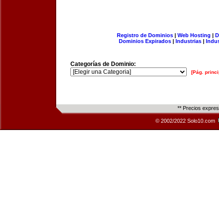
Registro de Dominios
|
Web Hosting
|
D
Dominios Expirados
|
Industrias
|
Indu
Categorías de Dominio:
[Pág. princi
** Precios expre
© 2002/2022 Solo10.com