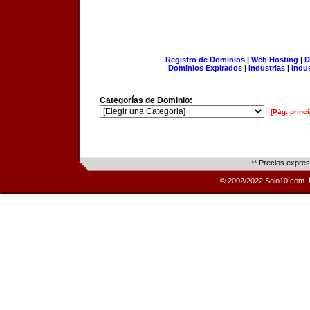
Registro de Dominios
|
Web Hosting
|
D
Dominios Expirados
|
Industrias
|
Indu
Categorías de Dominio:
[Pág. princi
** Precios expre
© 2002/2022 Solo10.com