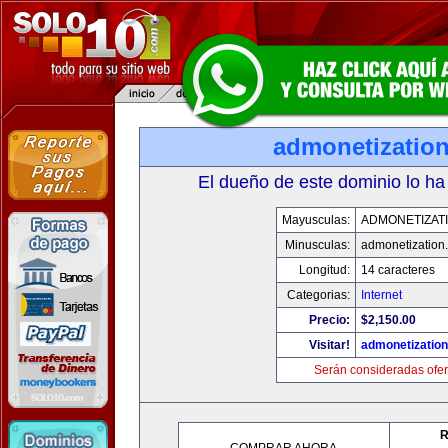
admonetizatio
El dueño de este dominio lo ha
Mayusculas:
ADMONETIZAT
Minusculas:
admonetization
Longitud:
14 caracteres
Categorias:
Internet
Precio:
$2,150.00
Visitar!
admonetizatio
Serán consideradas ofer
R