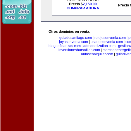
COMPRAR AHORA
Precio $
2,150.00
Precio 
COMPRAR AHORA
Otros dominios en venta:
guiadesantiago.com
|
relojesenventa.com
|
p
joyasenventa.com
|
usadosenventa.com
|
co
blogdefinanzas.com
|
admonetization.com
|
gestion
inversionesbursatiles.com
|
mercadoenergeti
autosenalquiler.com
|
guiadive