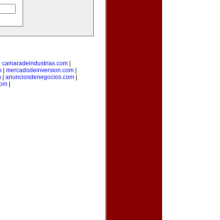
|
camaradeindustrias.com
|
m
|
mercadodeinversion.com
|
m
|
anunciosdenegocios.com
|
com
|