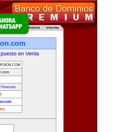
ion.com
 puesto en Venta
RSION.COM
n.com
 Finanzas
!
on.com
tas