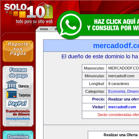
mercadodf.
El dueño de este dominio lo ha
Mayusculas:
MERCADODF.C
Minusculas:
mercadodf.com
Longitud:
9 caracteres
Categorias:
Economia, Dinero
Precio:
Realizar una ofer
Visitar!
mercadodf.com
Serán consideradas ofer
Realizar una Oferta