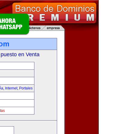
com
 puesto en Venta
­a
,
Internet
,
Portales
tas