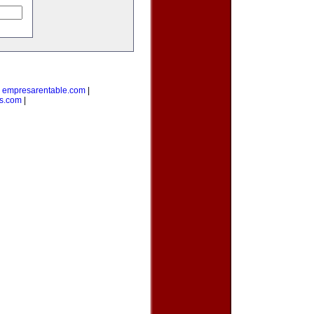
|
empresarentable.com
|
s.com
|