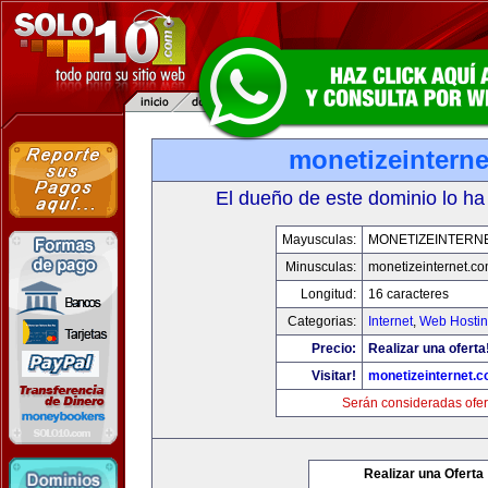
monetizeintern
El dueño de este dominio lo ha
Mayusculas:
MONETIZEINTERN
Minusculas:
monetizeinternet.c
Longitud:
16 caracteres
Categorias:
Internet
,
Web Hostin
Precio:
Realizar una oferta
Visitar!
monetizeinternet.
Serán consideradas ofer
Realizar una Oferta