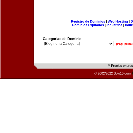
Registro de Dominios
|
Web Hosting
|
D
Dominios Expirados
|
Industrias
|
Indu
Categorías de Dominio:
[Pág. princi
** Precios expre
© 2002/2022 Solo10.com