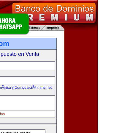
com
 puesto en Venta
rmÃ¡tica y ComputaciÃ³n
,
Internet
,
tas