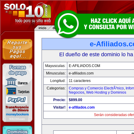
e-Afiliados.
El dueño de este dominio lo ha
Mayusculas:
E-AFILIADOS.COM
Minusculas:
e-afiliados.com
Longitud:
11 caracteres
Categorias:
Compras y Comercio ElectrÃ³nico
,
Info
Negocios
,
Web Hosting y Dominios
Precio:
$899.00
Visitar!
e-afiliados.com
Serán consideradas ofer