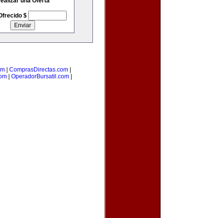
ealizar una Oferta
Ofrecido $
om
|
ComprasDirectas.com
|
com
|
OperadorBursatil.com
|