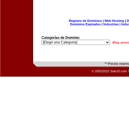
Registro de Dominios
|
Web Hosting
|
D
Dominios Expirados
|
Industrias
|
Indu
Categorías de Dominio:
[Pág. princi
** Precios expre
© 2002/2022 Solo10.com