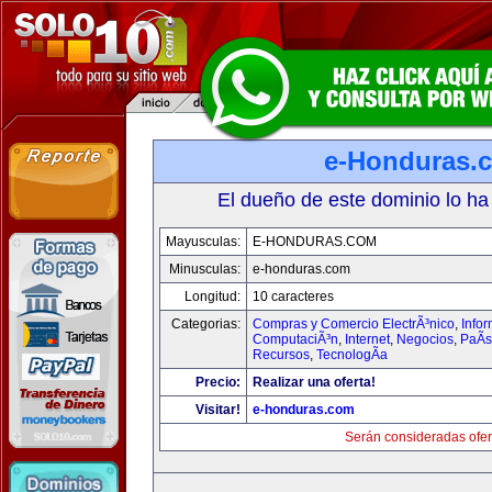
e-Honduras.
El dueño de este dominio lo ha
Mayusculas:
E-HONDURAS.COM
Minusculas:
e-honduras.com
Longitud:
10 caracteres
Categorias:
Compras y Comercio ElectrÃ³nico
,
Infor
ComputaciÃ³n
,
Internet
,
Negocios
,
PaÃ­
Recursos
,
TecnologÃ­a
Precio:
Realizar una oferta!
Visitar!
e-honduras.com
Serán consideradas ofer