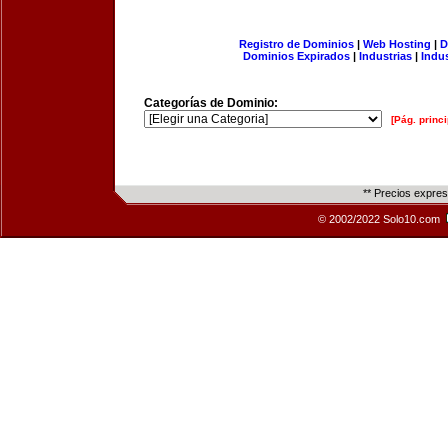
Registro de Dominios
|
Web Hosting
|
D
Dominios Expirados
|
Industrias
|
Indu
Categorías de Dominio:
[Pág. princi
** Precios expre
© 2002/2022 Solo10.com