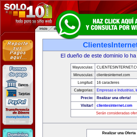
ClientesIntern
El dueño de este dominio lo ha
Mayusculas:
CLIENTESINTERNET.
Minusculas:
clientesinternet.com
Longitud:
16 caracteres
Categorias:
Empresas e Industrias
,
I
Precio:
Realizar una oferta!
Visitar!
clientesinternet.com
Serán consideradas ofer
Realizar una Oferta