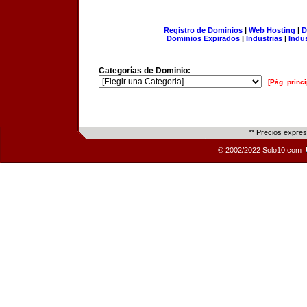
Registro de Dominios
|
Web Hosting
|
D
Dominios Expirados
|
Industrias
|
Indu
Categorías de Dominio:
[Pág. princi
** Precios expre
© 2002/2022 Solo10.com