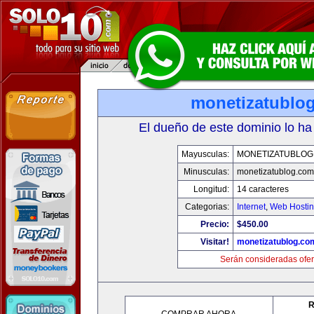
monetizatublo
El dueño de este dominio lo ha
Mayusculas:
MONETIZATUBLOG
Minusculas:
monetizatublog.com
Longitud:
14 caracteres
Categorias:
Internet
,
Web Hostin
Precio:
$450.00
Visitar!
monetizatublog.co
Serán consideradas ofer
R