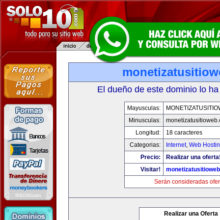
monetizatusitio
El dueño de este dominio lo ha
Mayusculas:
MONETIZATUSITI
Minusculas:
monetizatusitioweb
Longitud:
18 caracteres
Categorias:
Internet
,
Web Hostin
Precio:
Realizar una oferta
Visitar!
monetizatusitiowe
Serán consideradas ofer
Realizar una Oferta