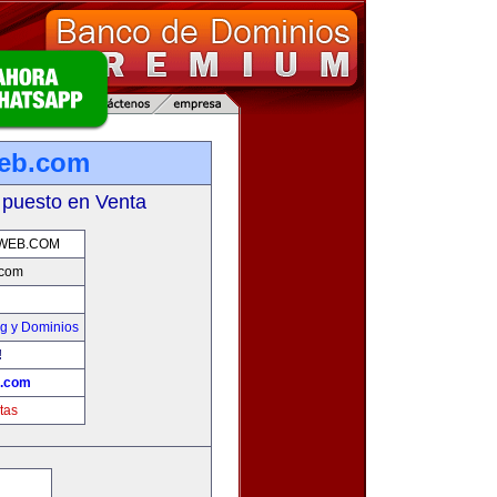
web.com
 puesto en Venta
OWEB.COM
.com
g y Dominios
!
b.com
tas