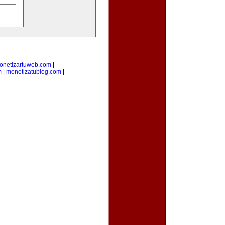
onetizartuweb.com
|
m
|
monetizatublog.com
|