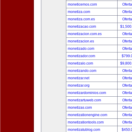
moneticemos.com
Oferta
monetiza.com
Oferta
monetiza.com.es
Oferta
monetizacao.com
$1,500
monetizacion.com.es
Oferta
monetizacion.es
Oferta
monetizado.com
Oferta
monetizador.com
$799.
monetizalo.com
$9,800
monetizando.com
Oferta
monetizar.net
Oferta
monetizar.org
Oferta
monetizardominios.com
Oferta
monetizartuweb.com
Oferta
monetizas.com
Oferta
monetizationengine.com
Oferta
monetizationtools.com
Oferta
monetizatublog.com
$450.