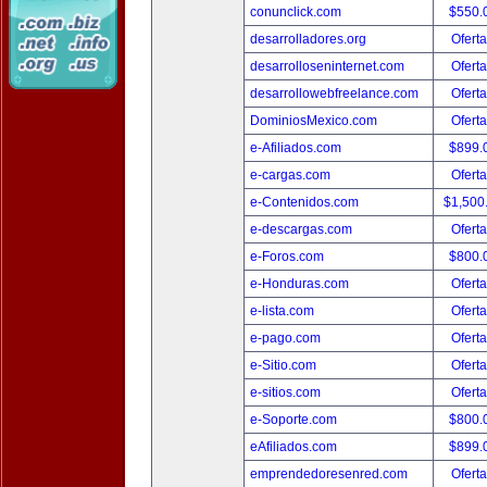
conunclick.com
$550.
desarrolladores.org
Oferta
desarrolloseninternet.com
Oferta
desarrollowebfreelance.com
Oferta
DominiosMexico.com
Oferta
e-Afiliados.com
$899.
e-cargas.com
Oferta
e-Contenidos.com
$1,500
e-descargas.com
Oferta
e-Foros.com
$800.
e-Honduras.com
Oferta
e-lista.com
Oferta
e-pago.com
Oferta
e-Sitio.com
Oferta
e-sitios.com
Oferta
e-Soporte.com
$800.
eAfiliados.com
$899.
emprendedoresenred.com
Oferta