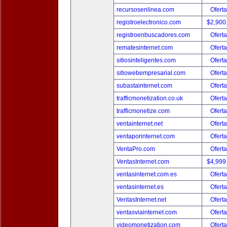
recursosenlinea.com
Oferta
registroelectronico.com
$2,900
registroenbuscadores.com
Oferta
rematesinternet.com
Oferta
sitiosinteligentes.com
Oferta
sitiowebempresarial.com
Oferta
subastainternet.com
Oferta
trafficmonetization.co.uk
Oferta
trafficmonetize.com
Oferta
ventainternet.net
Oferta
ventaporinternet.com
Oferta
VentaPro.com
Oferta
VentasInternet.com
$4,999
ventasinternet.com.es
Oferta
ventasinternet.es
Oferta
VentasInternet.net
Oferta
ventasviainternet.com
Oferta
videomonetization.com
Oferta